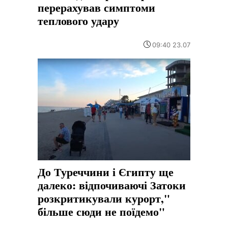
перерахував симптоми
теплового удару
09:40 23.07
До Туреччини і Єгипту ще
далеко: відпочиваючі Затоки
розкритикували курорт,"
більше сюди не поїдемо"