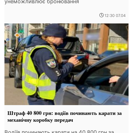
унеможливлює бронювання
12:30 07.04
Штраф 40 800 грн: водіїв починають карати за
механічну коробку передач
Водіїв починають карати на 40 800 грн за