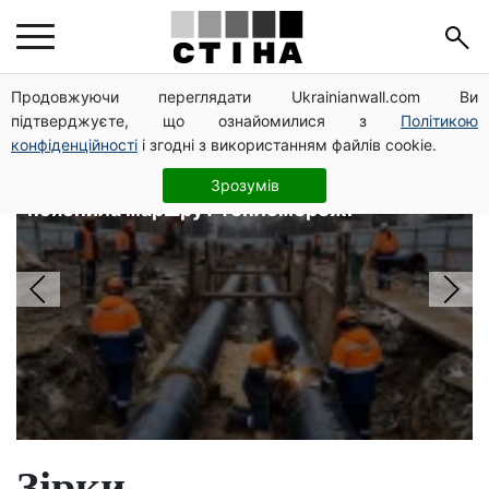
Головні новини
Продовжуючи переглядати Ukrainianwall.com Ви
підтверджуєте, що ознайомилися з
Політикою
конфіденційності
і згодні з використанням файлів cookie.
Дві труби по 700 мм не пройдуть
через парк на Теремках: КМДА
Зрозумів
пояснила маршрут тепломережі
Зірки