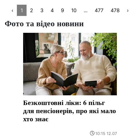
‹
1
2
3
4
9
10
...
477
478
›
Фото та відео новини
Безкоштовні ліки: 6 пільг
для пенсіонерів, про які мало
хто знає
10:15 12.07